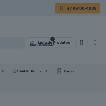
47 99166-4668
0
Lista de Produtos
Frontal
Portas