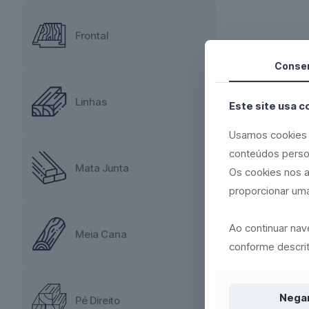
Frontal
Conse
Linhas
Este site usa c
Usamos cookies 
conteúdos perso
Mata Junta
Os cookies nos a
proporcionar uma
Ao continuar na
Meia Cana
conforme descrit
Nega
Pé Direito