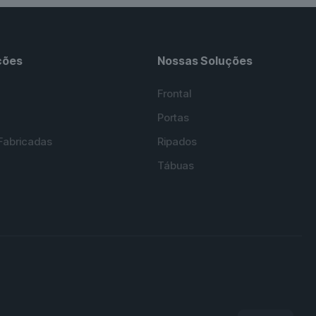
ções
Nossas Soluções
Frontal
Portas
Fabricadas
Ripados
Tábuas