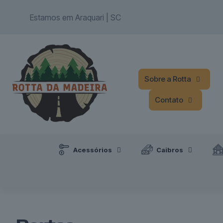
add_action('wp_head', function() { echo '
'; });
Estamos em Araquari | SC
Sobre a Rotta
Contato
Acessórios
Caibros