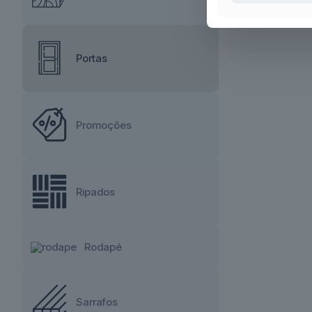
Portas
Promoções
Ripados
Rodapé
Sarrafos