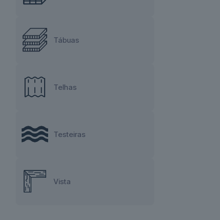
Tábuas
Telhas
Testeiras
Vista