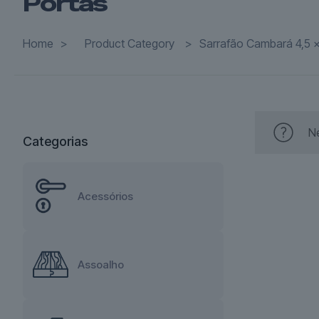
Portas
Home
>
Product Category
>
Sarrafão Cambará 4,5 x
N
Categorias
Acessórios
Assoalho