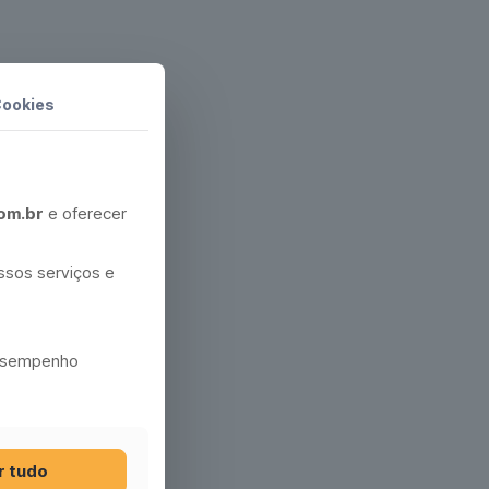
Cookies
om.br
e oferecer
ossos serviços e
desempenho
r tudo