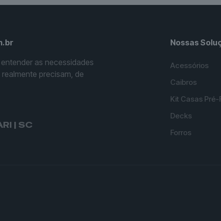
.br
Nossas Solu
 entender as necessidades
Acessórios
s realmente precisam, de
Caibros
Kit Casas Pré-
Decks
I | SC
Forros