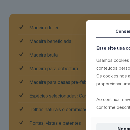
Madeira de lei
Conse
Madeira beneficiada
Este site usa c
Madeira bruta
Usamos cookies 
conteúdos perso
Madeira para cobertura
Os cookies nos a
Madeira para casas pré-fabricadas
proporcionar uma
Espécies selecionadas: Cambará, Angelim e Per
Ao continuar na
conforme descrit
Telhas naturais e cerâmicas
Portas, vistas e batentes
Nega