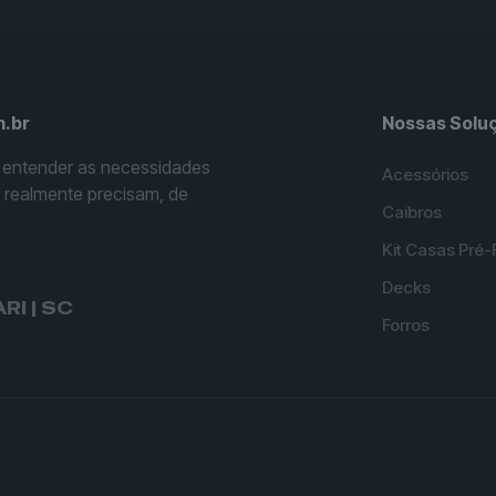
.br
Nossas Solu
 entender as necessidades
Acessórios
s realmente precisam, de
Caibros
Kit Casas Pré-
Decks
I | SC
Forros