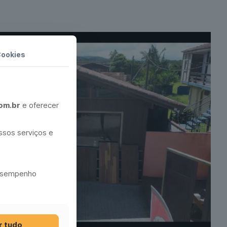
Cookies
om.br
e oferecer
ossos serviços e
desempenho
r tudo