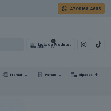
47 99166-4668
0
Lista de Produtos
Frontal
Portas
Ripados