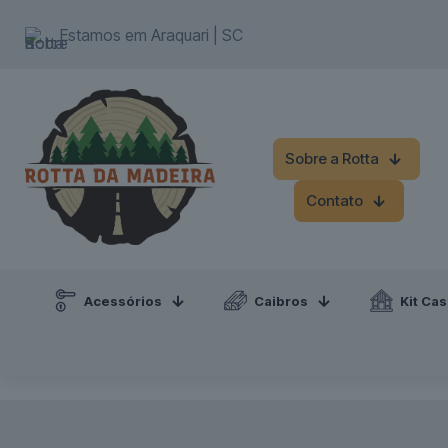
add_action('wp_head', function() { echo '
'; });
Estamos em Araquari | SC
Sobre a Rotta
Contato
Acessórios
Caibros
Kit Ca