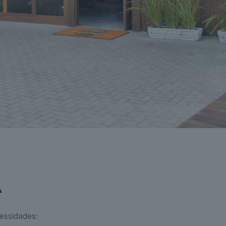
A
essidades: