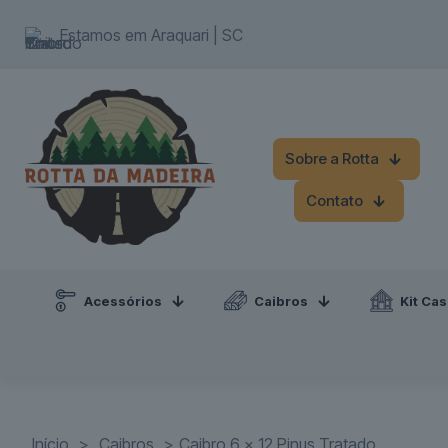
add_action('wp_head', function() { echo '
'; });
Estamos em Araquari | SC
Sobre a Rotta
Contato
Acessórios
Caibros
Kit Ca
Início
>
Caibros
>
Caibro 6 x 12 Pinus Tratado