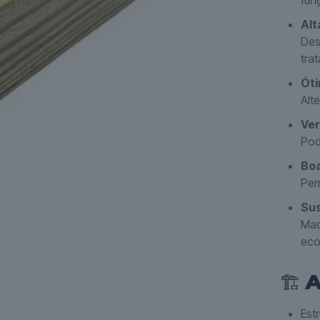
fun
Alt
Des
tra
Óti
Alt
Ver
Pod
Boa
Per
Sus
Mad
eco
🏗️
A
Est