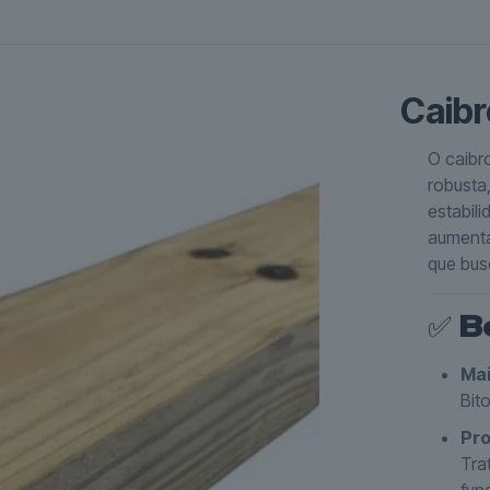
Caibr
O caibro
robusta
estabil
aumenta
que bus
✅
B
Mai
Bit
Pro
Tra