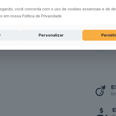
Comprimen
vegando, você concorda com o uso de cookies essenciais e de 
3 metros
o em nossa Política de Privacidade
Redefinir
R$
80.0
r
Personalizar
Permiti
Caibro
6
x
12
Pinus
Tratado
quantidad
E
Em