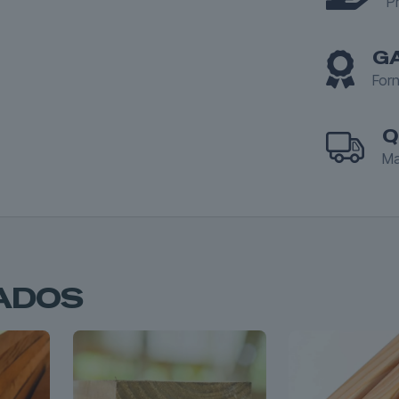
P
G
Forn
Q
Ma
ADOS