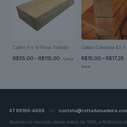
Caibro 5 x 10 Pinus Tratado
Caibro Cambará 4,5 x
Faixa
F
R$
55.00
–
R$
115.00
R$
15.00
–
R$
17.25
/ peça
de
d
linear
Este
preço:
p
produto
Este
R$55.00
R
tem
produto
através
a
várias
tem
R$115.00
R
variantes.
várias
As
variantes.
opções
As
47 99166-4668
ou
contato@rottadamadeira.com
podem
opções
Atuando no mercado desde março de 1994, a Rotta busca
ser
podem