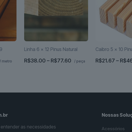
 9
Linha 6 x 12 Pinus Natural
Caibro 5 x 10 Pin
aixa
Faixa
R$
38.00
–
R$
77.60
R$
21.67
–
R$
4
/ metro
/ peça
e
de
Este
Este
reço:
preço:
produto
produto
$15.00
R$38.00
tem
tem
través
através
várias
várias
$17.25
R$77.60
variantes.
variantes.
As
As
opções
opções
.br
Nossas Solu
podem
podem
 entender as necessidades
ser
ser
Acessórios