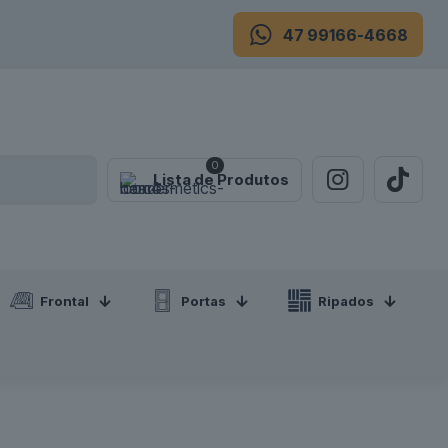
47 99166-4668
0
Lista de Produtos
Frontal
Portas
Ripados