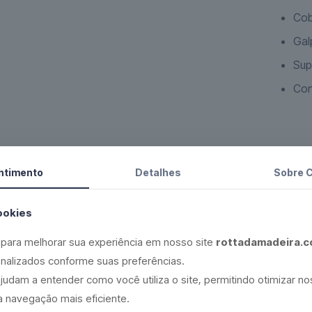
Cob
Gal
Sup
Con
OBS: P
ntimento
Detalhes
Sobre 
Selecione q
ookies
R$
52.
para melhorar sua experiência em nosso site
rottadamadeira.c
nalizados conforme suas preferências.
judam a entender como você utiliza o site, permitindo otimizar n
 navegação mais eficiente.