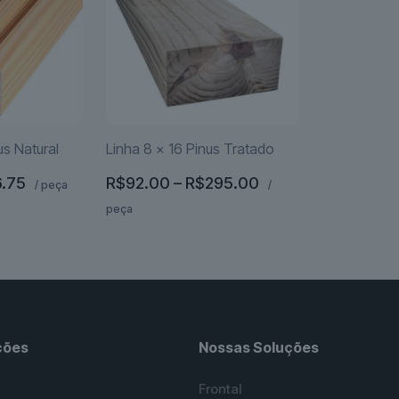
us Natural
Linha 8 x 16 Pinus Tratado
Faixa
Faixa
6.75
R$
92.00
–
R$
295.00
/ peça
/
de
de
peça
preço:
preço:
Este
R$21.67
R$92.00
produto
através
através
tem
R$46.75
R$295.00
várias
variantes.
As
ções
Nossas Soluções
opções
podem
Frontal